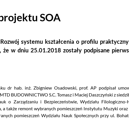
projektu SOA
„Rozwój systemu kształcenia o profilu praktycz
, że w dniu 25.01.2018 zostały podpisane pier
ku dr hab. inż. Zbigniew Osadowski, prof. AP podpisał um
j MTD BUDOWNICTWO S.C. Tomasz i Maciej Daszczyński z siedzib
uk o Zarządzaniu i Bezpieczeństwie, Wydziału Filologiczno-
a, a także remont wybranych pomieszczeń Instytutu Muzyki oraz 
ranych pomieszczeń Wydziału Nauk Społecznych przy ul. Boha