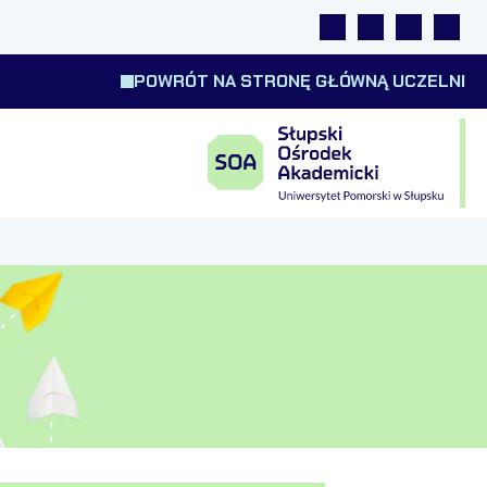
Linki
Wyszukiwarka
Tłumacz m
Wysok
POWRÓT NA STRONĘ GŁÓWNĄ UCZELNI