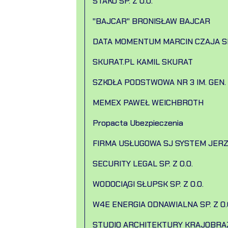
STAKO SP. Z O.O.
"BAJCAR" BRONISŁAW BAJCAR
DATA MOMENTUM MARCIN CZAJA SP. Z
SKURAT.PL KAMIL SKURAT
SZKOŁA PODSTWOWA NR 3 IM. GEN
MEMEX PAWEŁ WEICHBROTH
Propacta Ubezpieczenia
FIRMA USŁUGOWA SJ SYSTEM JERZ
SECURITY LEGAL SP. Z O.O.
WODOCIĄGI SŁUPSK SP. Z O.O.
W4E ENERGIA ODNAWIALNA SP. Z O.
STUDIO ARCHITEKTURY KRAJOBRA