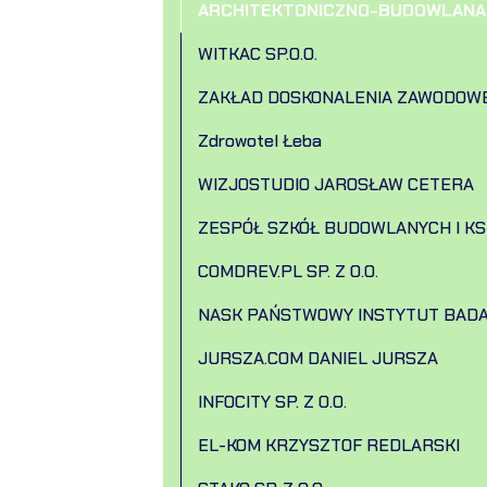
ARCHITEKTONICZNO-BUDOWLANA P
WITKAC SP.O.O.
ZAKŁAD DOSKONALENIA ZAWODOW
Zdrowotel Łeba
WIZJOSTUDIO JAROSŁAW CETERA
ZESPÓŁ SZKÓŁ BUDOWLANYCH I K
COMDREV.PL SP. Z O.O.
NASK PAŃSTWOWY INSTYTUT BAD
JURSZA.COM DANIEL JURSZA
INFOCITY SP. Z O.O.
EL-KOM KRZYSZTOF REDLARSKI