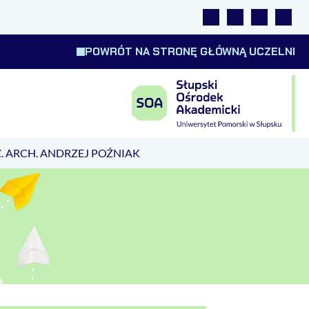
Linki
Wyszukiwarka
Tłumacz m
Wysok
POWRÓT NA STRONĘ GŁÓWNĄ UCZELNI
 ARCH. ANDRZEJ POŹNIAK