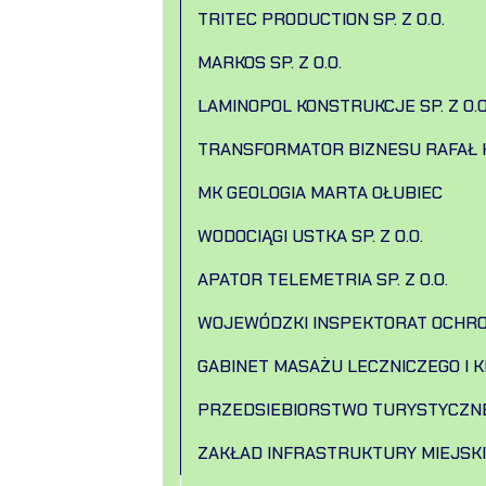
TRITEC PRODUCTION SP. Z O.O.
MARKOS SP. Z O.O.
LAMINOPOL KONSTRUKCJE SP. Z O.O
TRANSFORMATOR BIZNESU RAFAŁ 
MK GEOLOGIA MARTA OŁUBIEC
WODOCIĄGI USTKA SP. Z O.O.
APATOR TELEMETRIA SP. Z O.O.
WOJEWÓDZKI INSPEKTORAT OCHR
GABINET MASAŻU LECZNICZEGO I K
PRZEDSIEBIORSTWO TURYSTYCZNE 
ZAKŁAD INFRASTRUKTURY MIEJSK