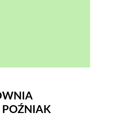
OWNIA
J POŹNIAK