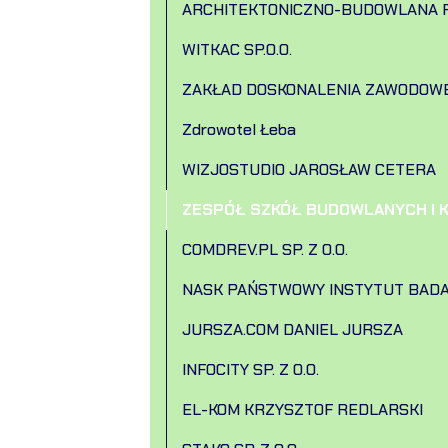
ARCHITEKTONICZNO-BUDOWLANA P
WITKAC SP.O.O.
ZAKŁAD DOSKONALENIA ZAWODOW
Zdrowotel Łeba
WIZJOSTUDIO JAROSŁAW CETERA
ZESPÓŁ SZKÓŁ BUDOWLANYCH I 
COMDREV.PL SP. Z O.O.
NASK PAŃSTWOWY INSTYTUT BAD
JURSZA.COM DANIEL JURSZA
INFOCITY SP. Z O.O.
EL-KOM KRZYSZTOF REDLARSKI