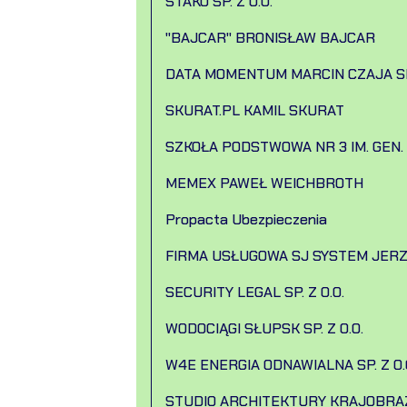
STAKO SP. Z O.O.
"BAJCAR" BRONISŁAW BAJCAR
DATA MOMENTUM MARCIN CZAJA SP. Z
SKURAT.PL KAMIL SKURAT
SZKOŁA PODSTWOWA NR 3 IM. GEN
MEMEX PAWEŁ WEICHBROTH
Propacta Ubezpieczenia
FIRMA USŁUGOWA SJ SYSTEM JERZ
SECURITY LEGAL SP. Z O.O.
WODOCIĄGI SŁUPSK SP. Z O.O.
W4E ENERGIA ODNAWIALNA SP. Z O.
STUDIO ARCHITEKTURY KRAJOBRA