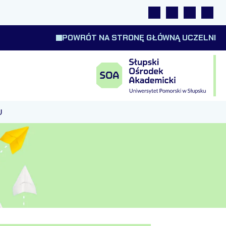
Linki
Wyszukiwarka
Tłumacz m
Wysok
POWRÓT NA STRONĘ GŁÓWNĄ UCZELNI
U