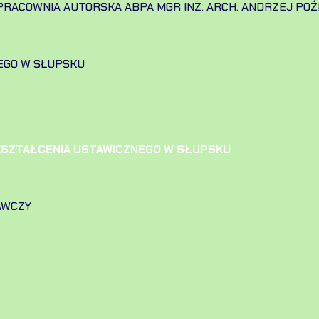
RACOWNIA AUTORSKA ABPA MGR INŻ. ARCH. ANDRZEJ POŹ
EGO W SŁUPSKU
KSZTAŁCENIA USTAWICZNEGO W SŁUPSKU
AWCZY