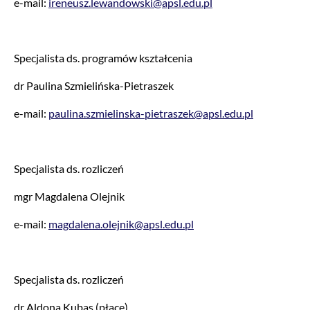
e-mail:
ireneusz.lewandowski@apsl.edu.pl
Specjalista ds. programów kształcenia
dr Paulina Szmielińska-Pietraszek
e-mail:
paulina.szmielinska-pietraszek@apsl.edu.pl
Specjalista ds. rozliczeń
mgr Magdalena Olejnik
e-mail:
magdalena.olejnik@apsl.edu.pl
Specjalista ds. rozliczeń
dr Aldona Kubas (płace)